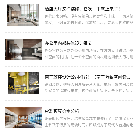
纯的设计，而是运用东...
酒店大厅这样装修，档次一下就上来了！
现代轻奢风格，没有传统的那种奢华和土味，一切从简
出发，同时又带有时尚、优雅的气息，要彰显优雅的品
味，现代轻奢无疑是首选的装修风格！...
办公室内部装修设计细节
办公室作为日常办公使用的场所，在装饰设计讲究功能
和空间的利用，让一个小空间的面积能达到最大的利用
化，同时装修设计是为了让办公室没有那么乏味，让办
公没那么单调，提升...
南宁软装设计公司推荐！【南宁万致空间设计】
说到装修，很多人的理解是从天花、地板、墙面的装修
到家具的摆放和布置，这个理解其实不完全正确，实际
上的装修，只是天花、地面以及墙面的装饰，并不包含
家具布置和摆设，而...
软装预算价格分析
随着时代的发展，精装房是越来越流行了，精装房为业
主省钱了很多的硬装时间，所以成为了现代人普遍的选
择方向，在不大费周章的对硬装进行改动的情况下，要
想实现个性化的情况...