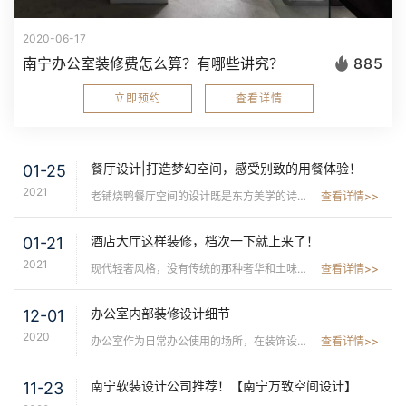
2020-06-17
南宁办公室装修费怎么算？有哪些讲究？
885
立即预约
查看详情
餐厅设计|打造梦幻空间，感受别致的用餐体验！
01-25
2021
老铺烧鸭餐厅空间的设计既是东方美学的诗意空间，基于禅学的基础上，源于对空间的质朴的感知，描绘的是一种有设计性、创造性的就餐环境。 空间设计亦非单纯的设计，而是运用东...
查看详情>>
酒店大厅这样装修，档次一下就上来了！
01-21
2021
现代轻奢风格，没有传统的那种奢华和土味，一切从简出发，同时又带有时尚、优雅的气息，要彰显优雅的品味，现代轻奢无疑是首选的装修风格！...
查看详情>>
办公室内部装修设计细节
12-01
2020
办公室作为日常办公使用的场所，在装饰设计讲究功能和空间的利用，让一个小空间的面积能达到最大的利用化，同时装修设计是为了让办公室没有那么乏味，让办公没那么单调，提升...
查看详情>>
南宁软装设计公司推荐！【南宁万致空间设计】
11-23