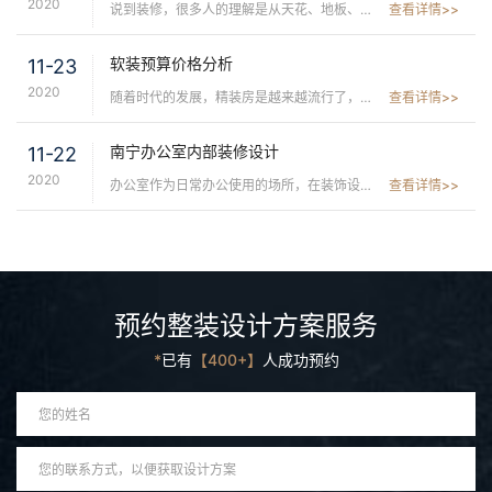
2020
说到装修，很多人的理解是从天花、地板、墙面的装修到家具的摆放和布置，这个理解其实不完全正确，实际上的装修，只是天花、地面以及墙面的装饰，并不包含家具布置和摆设，而...
查看详情>>
软装预算价格分析
11-23
2020
随着时代的发展，精装房是越来越流行了，精装房为业主省钱了很多的硬装时间，所以成为了现代人普遍的选择方向，在不大费周章的对硬装进行改动的情况下，要想实现个性化的情况...
查看详情>>
南宁办公室内部装修设计
11-22
2020
办公室作为日常办公使用的场所，在装饰设计讲究功能和空间的利用，让一个小空间的面积能达到最大的利用化，同时装修设计是为了让办公室没有那么乏味，让办公没那么单调，提升...
查看详情>>
预约整装设计方案服务
*
已有
【400+】
人成功预约