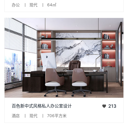
办公
丨
现代
丨
64㎡
自成一道风景。办公空间敞亮，舒适且放松。融合轻巧的桌椅
项目 | 天洲国际私人办公会所 面积 | 706㎡ 风格 | 新中式 & 现代
百色新中式风格私人办公室设计
213
年份 | September 2021 位置 | 广西 &middot; 百色
酒店
丨
现代
丨
706平方米