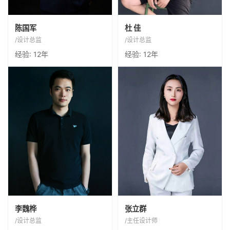
用有限空间，做无限的设计，
设计不仅仅是生活，也是一种
陈国军
杜 佳
让设计融入生活。
态度！
/设计总监
/设计总监
经验: 12年
经验: 12年
将设计融入生活，让生活充满
一切设计由概念出发，围绕功
李魏桦
张立群
艺术！
能进行细节设计
/设计总监
/主任设计师