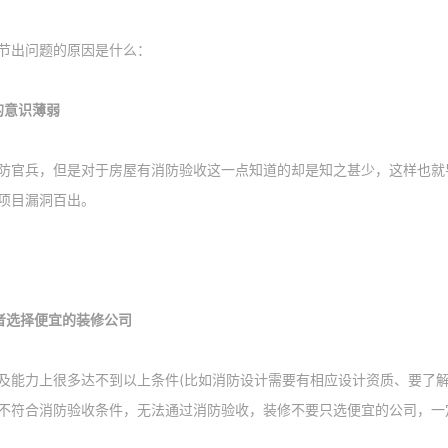
节出问题的原因是什么：
的意识薄弱
防官兵，但是对于房屋有消防验收这一点知道的却是知之甚少，这样也就
项目漏洞百出。
者选择便宜的装修公司
及能力上很多达不到以上条件(比如消防设计需要有相应设计资质、要了解
不符合消防验收条件，无法通过消防验收，装修不要只选便宜的公司，一