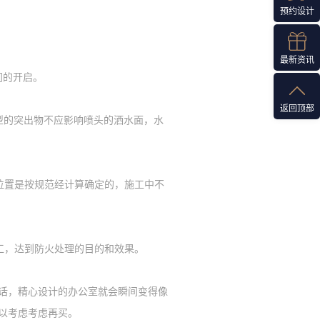
预约设计
最新资讯
门的开启。
返回顶部
型的突出物不应影响喷头的洒水面，水
位置是按规范经计算确定的，施工中不
工，达到防火处理的目的和效果。
话，精心设计的办公室就会瞬间变得像
以考虑考虑再买。