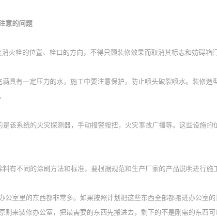
注意的问题
变消火栓的位置、栓口的方向，不得只顾装修效果而取消其标志和妨碍箱
充满具有一定压力的水，施工中要注意保护，防止喷头破裂喷水。装修造
。
的是该系统的火灾探测器，手动报警按扭，火灾事故广播等。这些设施的
涂料有不同的涂刷方法和标准，要根据规范和生产厂家的产品说明进行施
办公室里的东西都非常多。如果按照计划把这些东西全部都搬进办公室的
原则来装修办公室，把最需要的东西先搬进去，剩下的不是刚需的东西可