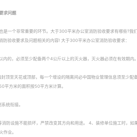
要求问题
也是一个非常重要的环节。大于300平米办公室消防验收要求有哪些?我
消防验收要求及问题相关的内容! 大于300平米办公室消防验收要求：
米以内的，必须至少配备两个4公斤以上的灭火器，灭火器必须在有效期内
墙封顶至天花或顶部，每一个增设的隔离间必中国物业管理信息须至少配备
50平方米的面积按50平方米计算。
制系统衔接。
等消防设施不能损坏，严禁改变其方向和用途。 4、装修单位施工时，如
火作业。