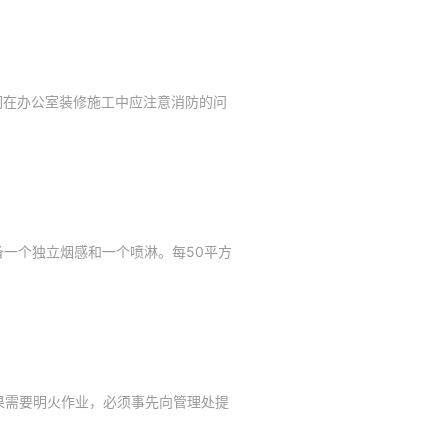
们在办公室装修施工中应注意消防的问
。
一个独立烟感和一个喷淋。每50平方
果需要明火作业，必须事先向管理处提