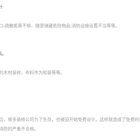
计
口;疏散距离不够、随意储藏危险物品;消防设施设置不当等等。
料。
的木材装修、布料作为软装等等。
后，很多装修公司为了生存，也被迫开始免费设计。这样就造成了免费的
消防的严重不合格。