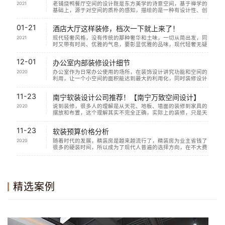
2021
老铺烧鸭餐厅空间的设计既是东方美学的诗意空间，基于禅学的
基础上，源于对空间的质朴的感知，描绘的是一种有设计性、创
造性的就餐环境。 空间设计亦非单纯的设计，而是运用东...
阅读
文章>
01-21
酒店大厅这样装修，档次一下就上来了！
2021
现代轻奢风格，没有传统的那种奢华和土味，一切从简出发，同
时又带有时尚、优雅的气息，要彰显优雅的品味，现代轻奢无疑
是首选的装修风格！...
阅读文章>
12-01
办公室内部装修设计细节
2020
办公室作为日常办公使用的场所，在装饰设计讲究功能和空间的
利用，让一个小空间的面积能达到最大的利用化，同时装修设计
是为了让办公室没有那么乏味，让办公没那么单调，提升...
阅读
文章>
11-23
南宁软装设计公司推荐！【南宁万致空间设计】
2020
说到装修，很多人的理解是从天花、地板、墙面的装修到家具的
摆放和布置，这个理解其实不完全正确，实际上的装修，只是天
花、地面以及墙面的装饰，并不包含家具布置和摆设，而...
阅读
文章>
11-23
软装预算价格分析
2020
随着时代的发展，精装房是越来越流行了，精装房为业主省钱了
很多的硬装时间，所以成为了现代人普遍的选择方向，在不大费
周章的对硬装进行改动的情况下，要想实现个性化的情况...
阅读
文章>
精选案例