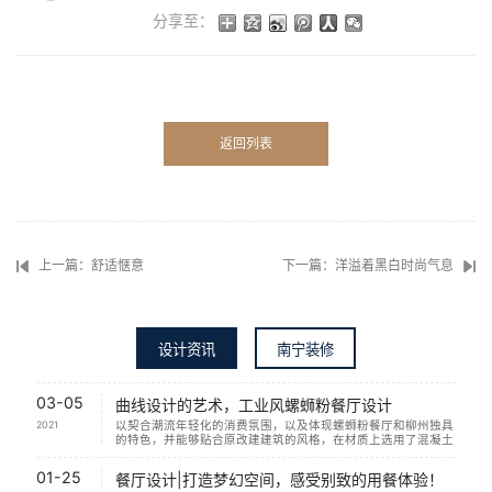
分享至：
返回列表
上一篇：舒适惬意
下一篇：洋溢着黑白时尚气息
设计资讯
南宁装修
03-05
曲线设计的艺术，工业风螺蛳粉餐厅设计
2021
以契合潮流年轻化的消费氛围，以及体现螺蛳粉餐厅和柳州独具
的特色，并能够贴合原改建建筑的风格，在材质上选用了混凝土
和木质的结合，并设计一间具有柳州特色的现代螺蛳粉餐...
阅读
文章>
01-25
餐厅设计|打造梦幻空间，感受别致的用餐体验！